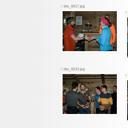
0
dsc_6017.jpg
0
0
dsc_6033.jpg
0