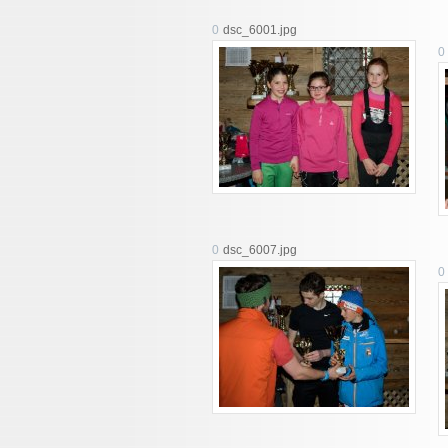
0
dsc_6001.jpg
0
0
dsc_6007.jpg
0