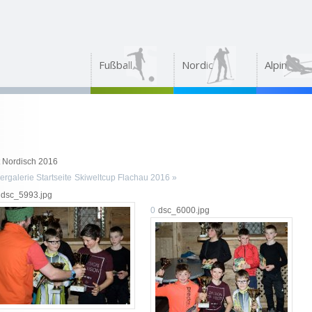
Fußball
Nordic
Alpin
t Nordisch 2016
ergalerie Startseite
Skiweltcup Flachau 2016 »
dsc_5993.jpg
0
dsc_6000.jpg