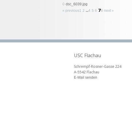
0
dsc_6039.jpg
...
7
« previous
1
2
4
5
6
8
next »
USC Flachau
Schrempf-Rosner-Gasse 224
A-5542 Flachau
E-Mail senden