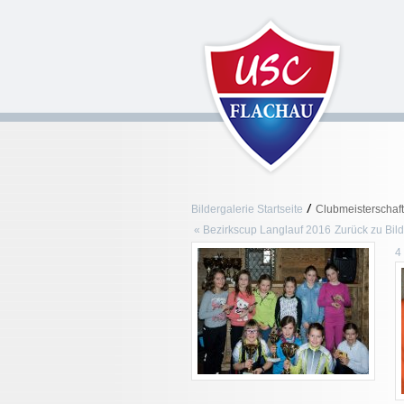
/
Bildergalerie Startseite
Clubmeisterschaf
« Bezirkscup Langlauf 2016
Zurück zu Bild
4